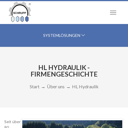
Navigat
ein-/au
SYSTEMLÖSUNGEN
HL HYDRAULIK -
FIRMENGESCHICHTE
Start
Über uns
HL Hydraulik
Seit über
80