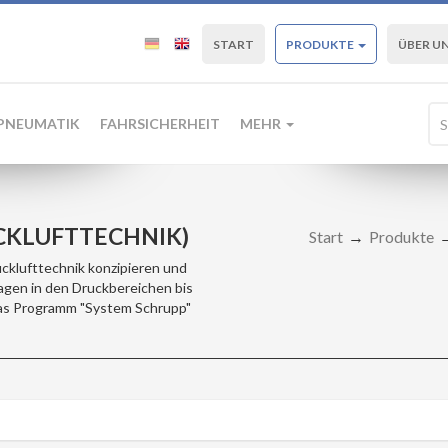
START
PRODUKTE
ÜBER U
PNEUMATIK
FAHRSICHERHEIT
MEHR
CKLUFTTECHNIK)
Start
Produkte
ucklufttechnik konzipieren und
gen in den Druckbereichen bis
as Programm "System Schrupp"